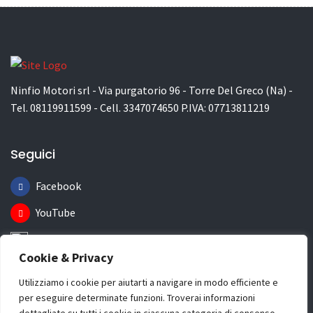
Ninfio Motori srl - Via purgatorio 96 - Torre Del Greco (Na) -
Tel. 08119911599 - Cell. 3347074650 P.IVA: 07713811219
Seguici
Facebook
YouTube
Instagram
Cookie & Privacy
Informazioni
Utilizziamo i cookie per aiutarti a navigare in modo efficiente e
per eseguire determinate funzioni. Troverai informazioni
Chi Siamo