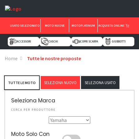
USATO SELEZIONATO
MOTO NUOVE
MOTOPLATINUM
ACQUISTA ONLINE
ACCESSORI
CASCHI
COPRI SCARPA
GIUBBOTTI
Home
Tutte le nostre proposte
SELEZIONA NUOVO
SELEZIONA USATO
TUTTE LE MOTO
Seleziona Marca
CERCA PER PRODUTTORE
Moto Solo Con