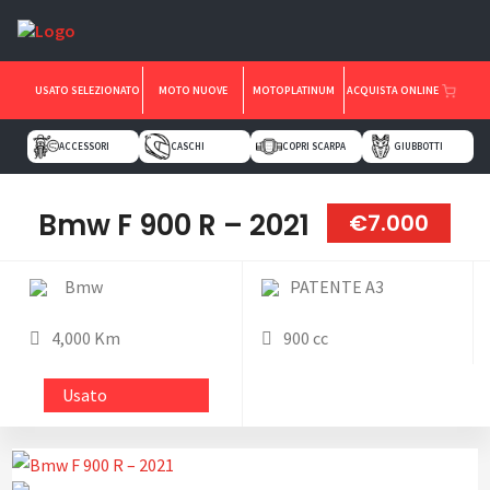
USATO SELEZIONATO
MOTO NUOVE
MOTOPLATINUM
ACQUISTA ONLINE
ACCESSORI
CASCHI
COPRI SCARPA
GIUBBOTTI
Bmw F 900 R – 2021
€7.000
Bmw
PATENTE A3
4,000 Km
900 cc
Usato