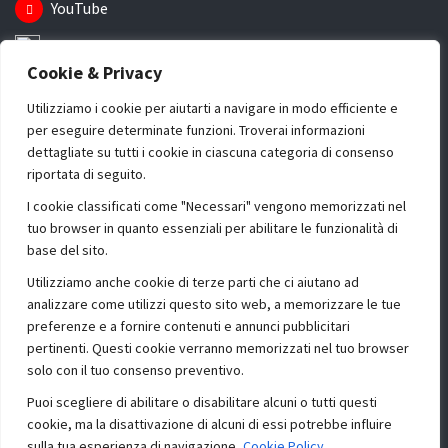
YouTube
Instagram
Cookie & Privacy
Informazioni
Utilizziamo i cookie per aiutarti a navigare in modo efficiente e
per eseguire determinate funzioni. Troverai informazioni
Chi Siamo
dettagliate su tutti i cookie in ciascuna categoria di consenso
riportata di seguito.
Dove Siamo
I cookie classificati come "Necessari" vengono memorizzati nel
Contattaci
tuo browser in quanto essenziali per abilitare le funzionalità di
base del sito.
Privacy Policy
Utilizziamo anche cookie di terze parti che ci aiutano ad
Profilo
analizzare come utilizzi questo sito web, a memorizzare le tue
preferenze e a fornire contenuti e annunci pubblicitari
pertinenti. Questi cookie verranno memorizzati nel tuo browser
Registrati alla nostra newsletter
solo con il tuo consenso preventivo.
Tieniti aggiornato su gli ultimi arrivi.
Puoi scegliere di abilitare o disabilitare alcuni o tutti questi
cookie, ma la disattivazione di alcuni di essi potrebbe influire
sulla tua esperienza di navigazione.
Cookie Policy