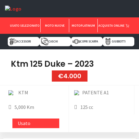
USATO SELEZIONATO
MOTO NUOVE
MOTOPLATINUM
ACQUISTA ONLINE
ACCESSORI
CASCHI
COPRI SCARPA
GIUBBOTTI
Ktm 125 Duke – 2023
€4.000
KTM
PATENTE A1
5,000 Km
125 cc
Usato