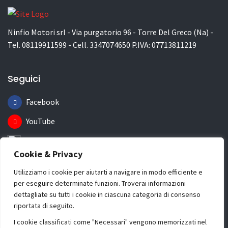
Ninfio Motori srl - Via purgatorio 96 - Torre Del Greco (Na) -
Tel. 08119911599 - Cell. 3347074650 P.IVA: 07713811219
Seguici
Facebook
YouTube
Instagram
Cookie & Privacy
Informazioni
Utilizziamo i cookie per aiutarti a navigare in modo efficiente e
per eseguire determinate funzioni. Troverai informazioni
Chi Siamo
dettagliate su tutti i cookie in ciascuna categoria di consenso
riportata di seguito.
Dove Siamo
I cookie classificati come "Necessari" vengono memorizzati nel