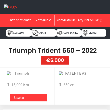
USATO SELEZIONATO
MOTO NUOVE
MOTOPLATINUM
ACQUISTA ONLINE
ACCESSORI
CASCHI
COPRI SCARPA
GIUBBOTTI
Triumph Trident 660 – 2022
€6.000
Triumph
PATENTE A3
15,000 Km
650 cc
Usato